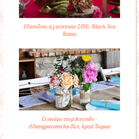
Сватбено изложение 2016, Black Sea
Rama
Семейно тържество -
Абитуриентски бал, край Варна