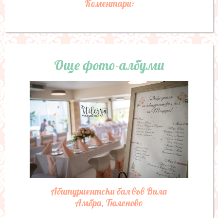
Коментари:
Още фото-албуми
Абитуриентски бал във Вила
Амбра, Тюленово