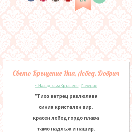
Свето Кръщение Ния, Лебед, Добрич
< Назад към Кръщене
·
Галерия
"Тихо ветрец разлюлява
синия кристален вир,
красен лебед гордо плава
тамо надлъж и нашир.