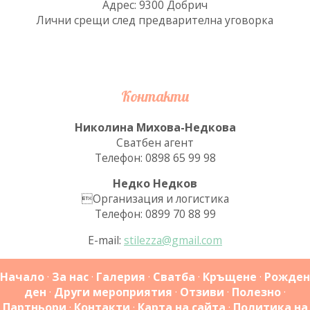
Адрес: 9300 Добрич
Лични срещи след предварителна уговорка
Контакти
Николина Михова-Недкова
Сватбен агент
Телефон: 0898 65 99 98
Недко Недков
Организация и логистика
Телефон: 0899 70 88 99
E-mail:
stilezza@gmail.com
Начало
·
За нас
·
Галерия
·
Сватба
·
Кръщене
·
Рожден
ден
·
Други мероприятия
·
Отзиви
·
Полезно
·
Партньори
·
Контакти
·
Карта на сайта
·
Политика на