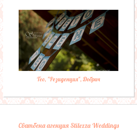
Тео, "Резиденция", Добрич
Сватбена агенция Stilezza Weddings