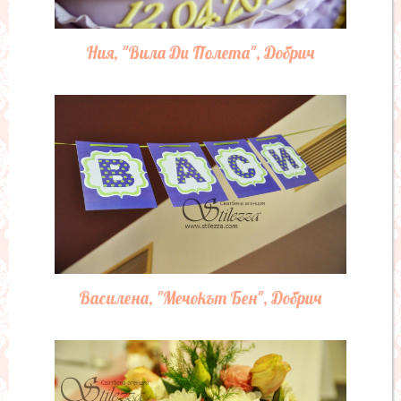
Ния, "Вила Ди Полета", Добрич
Василена, "Мечокът Бен", Добрич