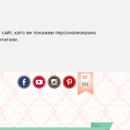
 сайт, като ви покажем персонализирано
етители.
БГ
EN