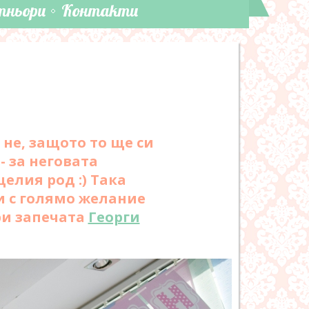
тньори
Контакти
 не, защото то ще си
- за неговата
елия род :) Така
и с голямо желание
ри запечата
Георги