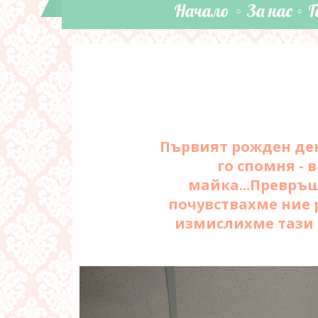
Начало
За нас
Г
Първият рожден ден 
го спомня - 
майка...Превръщ
почувствахме ние 
измислихме тази 