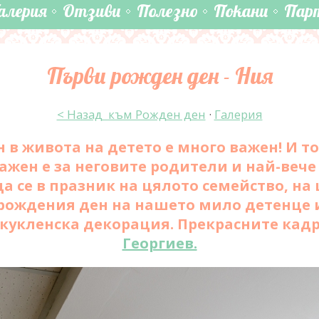
алерия
Отзиви
Полезно
Покани
Пар
Първи рожден ден - Ния
< Назад към Рожден ден
·
Галерия
в живота на детето е много важен! И то
важен е за неговите родители и най-вече 
а се в празник на цялото семейство, на ц
рождения ден на нашето мило детенце 
кукленска декорация. Прекрасните кад
Георгиев.