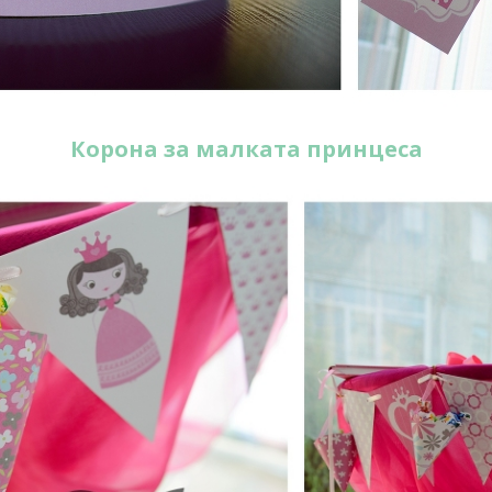
Коронa за малкaтa принцесa