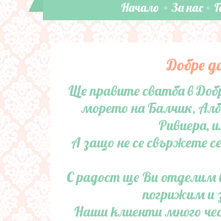
Начало
За нас
Г
Добре д
Ще правите сватба в Добр
морето на Балчик, Албе
Ривиера, 
А защо не се свържете се
С радост ще Ви отделим 
погрижим и з
Наши клиенти много чес