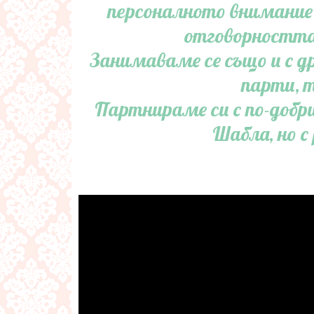
персоналното внимание 
отговорността 
Занимаваме се също и с д
парти, 
Партнираме си с по-добри
Шабла, но с