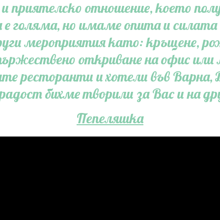
и приятелско отношение, което полу
е голяма, но имаме опита и силата 
руги мероприятия като: кръщене, ро
тържествено откриване на офис или 
те ресторанти и хотели във Варна, 
 радост бихме творили за Вас и на др
Пепеляшка