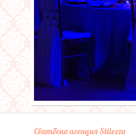
Сватбена агенция Stilezza