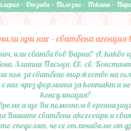
алерия
Отзиви
Полезно
Покани
Пар
ошли при нас - сватбена агенция
ич, или сватба във Варна? А, какво
на, Златни Пясъци, Св. св. Константи
или пък за сватбено тържество на го
 с нас чрез формата за контакт и не
консултация?
време и ще Ви помогнем в организаци
а Вашите сватбени аксесоари и сва
то споделят, че се отличаваме от др