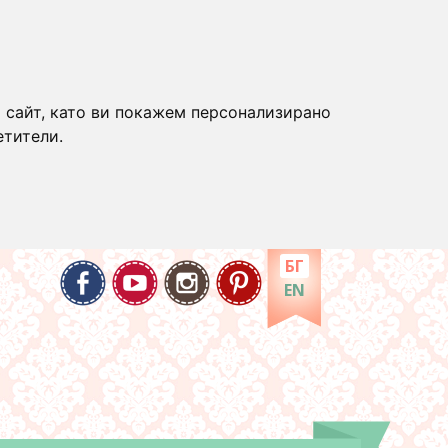
 сайт, като ви покажем персонализирано
етители.
БГ
EN