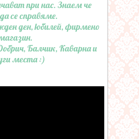
чават при нас. Знаем че
да се справяме.
жден ден, юбилей, фирмено
магазин.
Добрич, Балчик, Каварна и
уги места :)