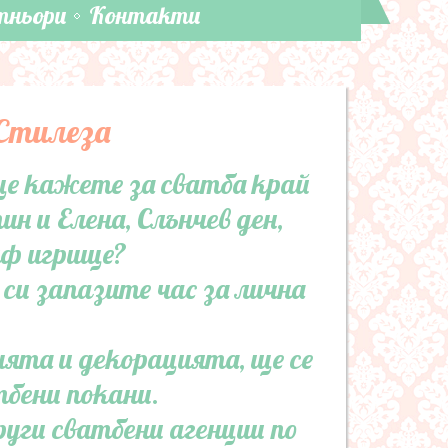
тньори
Контакти
 Стилеза
 ще кажете за сватба край
н и Елена, Слънчев ден,
лф игрище?
 си запазите час за лична
ята и декорацията, ще се
тбени покани.
уги сватбени агенции по