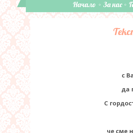
Начало
За нас
Г
Текс
с В
да 
С гордос
че сме 