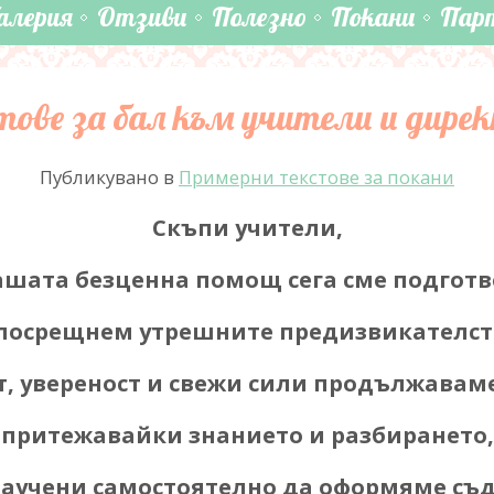
алерия
Отзиви
Полезно
Покани
Пар
тове за бал към учители и дире
Публикувано в
Примерни текстове за покани
Скъпи учители,
ашата безценна помощ сега сме подгот
посрещнем утрешните предизвикателств
т, увереност и свежи сили продължавам
притежавайки знанието и разбирането,
научени самостоятелно да оформяме съд