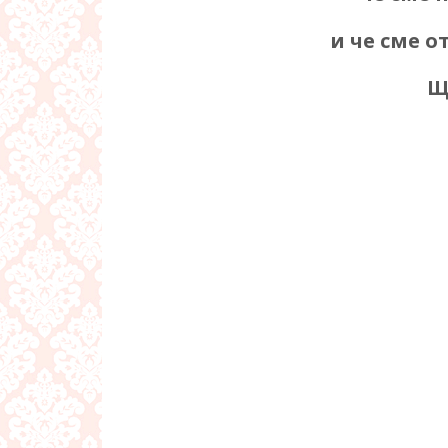
и че сме о
Щ