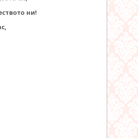
еството ни!
с,