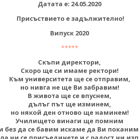
Датата е: 24.05.2020
Присъствието е задължително!
Випуск 2020
*****
Скъпи директори,
Скоро ще си имаме ректори!
Към университета ще се отправим,
но нивга не ще Ви забравим!
В живота ще се впуснем,
дълъг път ще изминем,
но някой ден отново ще наминем!
Училището винаги ще помним
и без да се бавим искаме да Ви поканим
ла ни се присъединете и с радост ни изп