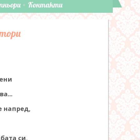
тньори
Контакти
ктори
вени
а...
е напред,
бата си,