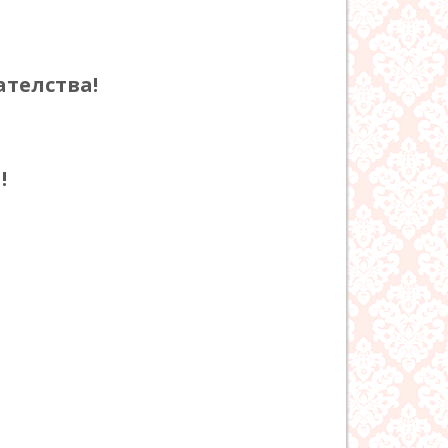
телства!
!