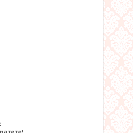
:
ратете!