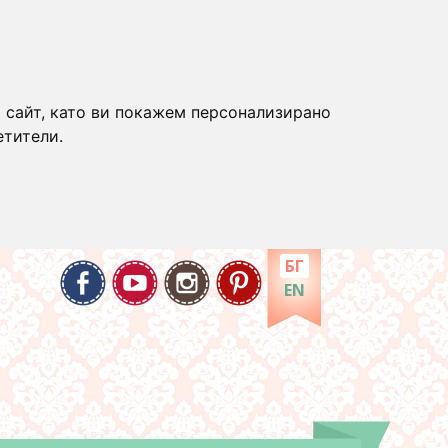
 сайт, като ви покажем персонализирано
етители.
БГ
EN