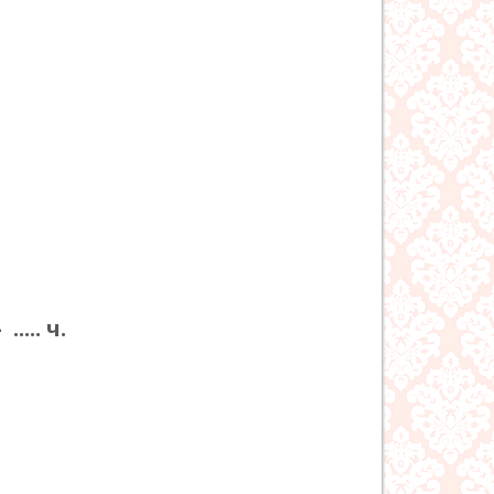
.... ч.