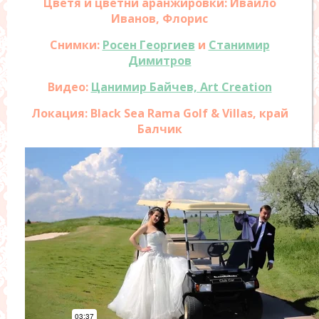
Цветя и цветни аранжировки: Ивайло
Иванов, Флорис
Снимки:
Росен Георгиев
и
Станимир
Димитров
Видео:
Цанимир Байчев, Art Creation
Локация: Black Sea Rama Golf & Villas, край
Балчик