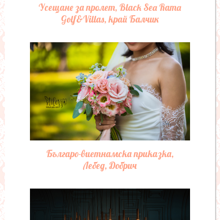
Усещане за пролет, Black Sea Rama
Golf&Villas, край Балчик
Българо-виетнамска приказка,
Лебед, Добрич