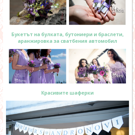
Букетът на булката, бутониери и браслети,
аранжировка за сватбения автомобил
Красивите шаферки