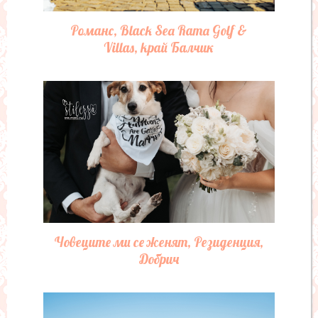
Романс, Black Sea Rama Golf &
Villas, край Балчик
Човеците ми се женят, Резиденция,
Добрич