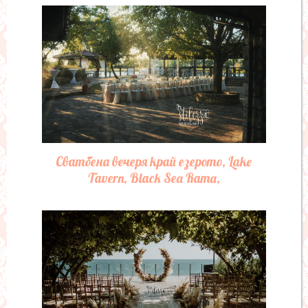
Сватбена вечеря край езерото, Lake
Tavern, Black Sea Rama,