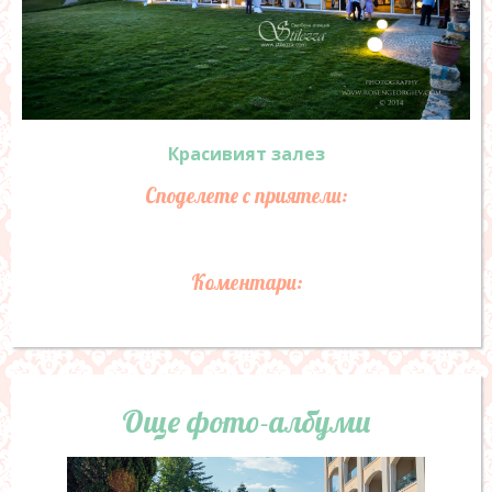
Красивият залез
Споделете с приятели:
Коментари:
Още фото-албуми