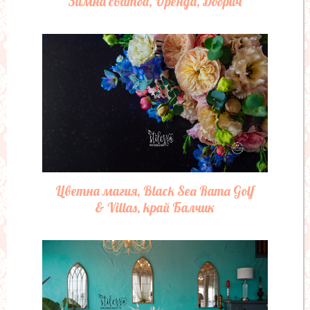
Тракийски скали, край Каварна
Романс, Black Sea Rama Golf &
Villas, край Балчик