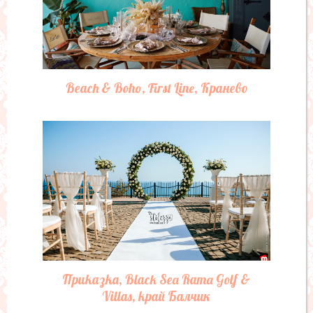
Човеците ми се женят, Резиденция,
Добрич
Нещо синьо 2, Black Sea Rama Golf &
Villas, край Балчик