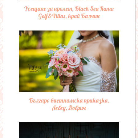
Още фото-албуми
Прелест, Астор Гардън, Св. св.
Константин и Елена