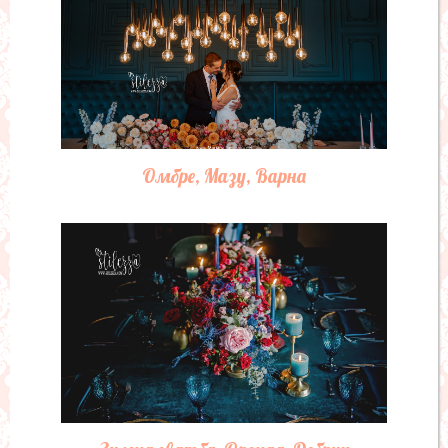
Септември е лято, Black Sea Rama
Golf & Villas, край Балчик
Малка сватба на брега на морето,